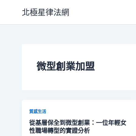
跳
北極星律法網
至
主
要
內
容
微型創業加盟
質感生活
從基層保全到微型創業：一位年輕女
性職場轉型的實證分析