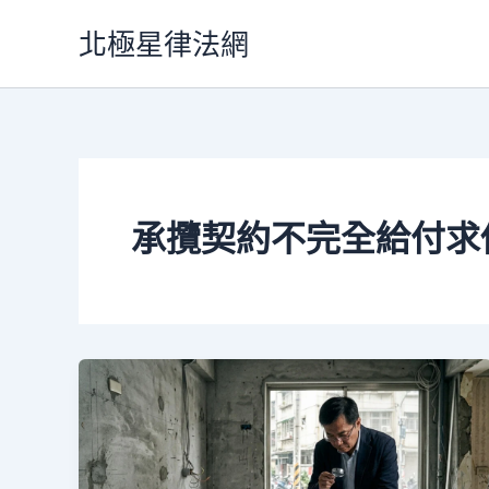
跳
北極星律法網
至
主
要
內
容
承攬契約不完全給付求