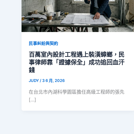
民事糾紛與契約
百萬室內設計工程遇上裝潢蟑螂，民
事律師靠「證據保全」成功追回血汗
錢
JUDY
/
3 6 月, 2026
在台北市內湖科學園區擔任高級工程師的張先
[…]