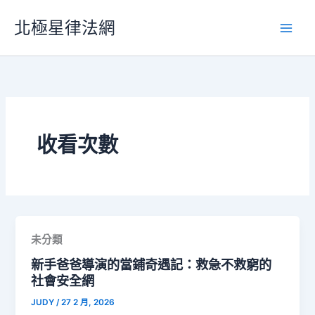
跳
北極星律法網
至
主
要
內
容
收看次數
未分類
新手爸爸導演的當鋪奇遇記：救急不救窮的
社會安全網
JUDY
/
27 2 月, 2026