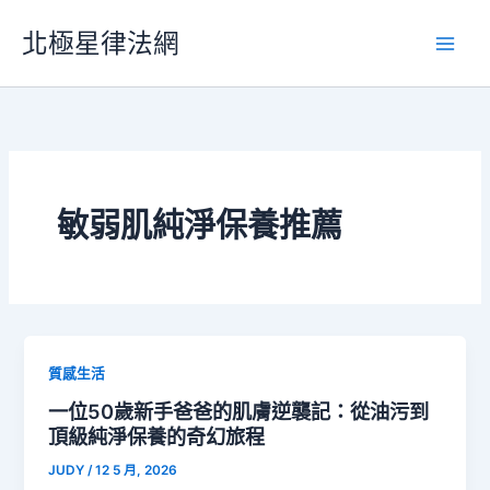
跳
北極星律法網
至
主
要
內
容
敏弱肌純淨保養推薦
質感生活
一位50歲新手爸爸的肌膚逆襲記：從油污到
頂級純淨保養的奇幻旅程
JUDY
/
12 5 月, 2026