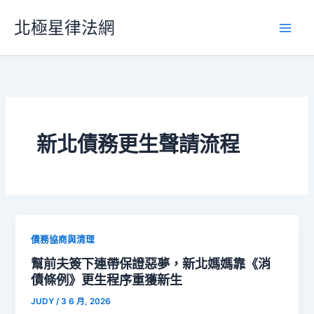
跳
北極星律法網
至
主
要
內
容
新北債務更生聲請流程
債務協商與清理
幫前夫簽下連帶保證惡夢，新北媽媽靠《消
債條例》更生程序重獲新生
JUDY
/
3 6 月, 2026