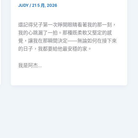
JUDY
/
21 5 月, 2026
還記得兒子第一次睜開眼睛看著我的那一刻，
我的心跳漏了一拍。那種既柔軟又堅定的感
覺，讓我在那瞬間決定——無論如何在接下來
的日子，我都要給他最安穩的家。
我是阿杰…