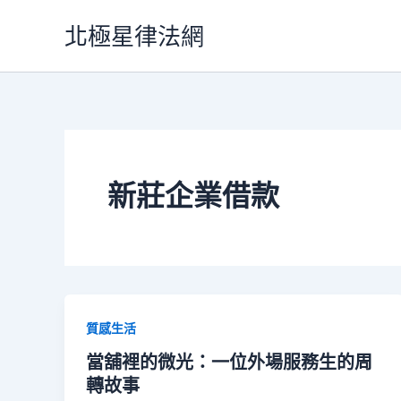
跳
北極星律法網
至
主
要
內
容
新莊企業借款
質感生活
當舖裡的微光：一位外場服務生的周
轉故事