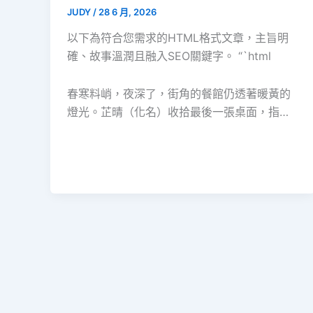
JUDY
/
28 6 月, 2026
以下為符合您需求的HTML格式文章，主旨明
確、故事溫潤且融入SEO關鍵字。 “`html
春寒料峭，夜深了，街角的餐館仍透著暖黃的
燈光。芷晴（化名）收拾最後一張桌面，指…