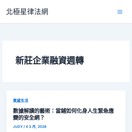
跳
北極星律法網
至
主
要
內
容
新莊企業融資週轉
質感生活
數據解讀的藝術：當鋪如何化身人生緊急應
變的安全網？
JUDY
/
4 3 月, 2026