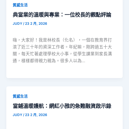
質感生活
典當業的溫暖與專業：一位校長的觀點評論
JUDY
/
23 2 月, 2026
嗨，大家好！我是林校長（化名），一個在教育界打
滾了近三十年的資深工作者。年紀嘛，剛跨過五十大
關，每天忙著處理學校大小事，從學生課業到家長溝
通，樣樣都得親力親為。很多人以為…
質感生活
當鋪溫暖護航：網紅小雅的急難融資啟示錄
JUDY
/
23 2 月, 2026