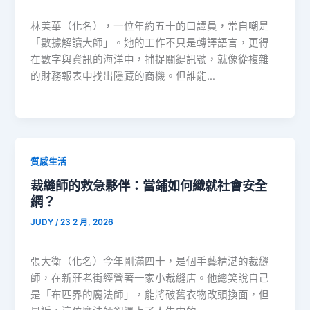
林美華（化名），一位年約五十的口譯員，常自嘲是
「數據解讀大師」。她的工作不只是轉譯語言，更得
在數字與資訊的海洋中，捕捉關鍵訊號，就像從複雜
的財務報表中找出隱藏的商機。但誰能…
質感生活
裁縫師的救急夥伴：當鋪如何織就社會安全
網？
JUDY
/
23 2 月, 2026
張大衛（化名）今年剛滿四十，是個手藝精湛的裁縫
師，在新莊老街經營著一家小裁縫店。他總笑說自己
是「布匹界的魔法師」，能將破舊衣物改頭換面，但