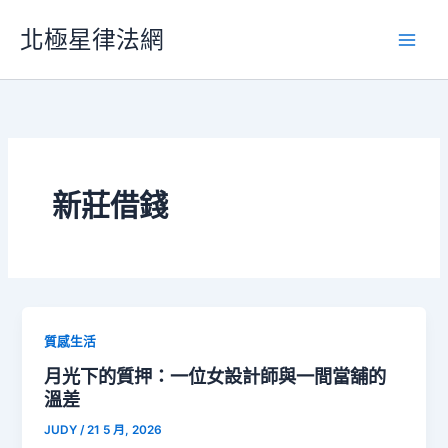
跳
北極星律法網
至
主
要
內
容
新莊借錢
質感生活
月光下的質押：一位女設計師與一間當舖的
溫差
JUDY
/
21 5 月, 2026