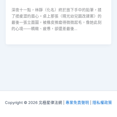
深夜十一點，林靜（化名）終於放下手中的鉛筆，揉
了揉痠澀的眉心。桌上那張〈晴光幼兒園改建案〉的
最後一張立面圖，被橡皮擦磨得微微起毛，像她此刻
的心境——精緻、疲憊，卻還差最後…
Copyright © 2026 北極星律法網 |
專業免責聲明
|
隱私權政策