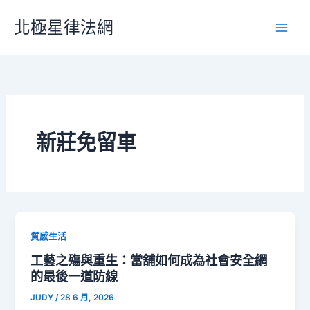
跳
北極星律法網
至
主
要
內
容
新莊免留車
質感生活
工藝之殤與重生：當舖如何成為社會安全網
的最後一道防線
JUDY
/
28 6 月, 2026