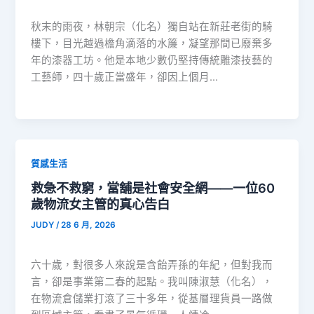
秋末的雨夜，林朝宗（化名）獨自站在新莊老街的騎
樓下，目光越過檐角滴落的水簾，凝望那間已廢棄多
年的漆器工坊。他是本地少數仍堅持傳統雕漆技藝的
工藝師，四十歲正當盛年，卻因上個月…
質感生活
救急不救窮，當舖是社會安全網——一位60
歲物流女主管的真心告白
JUDY
/
28 6 月, 2026
六十歲，對很多人來說是含飴弄孫的年紀，但對我而
言，卻是事業第二春的起點。我叫陳淑慧（化名），
在物流倉儲業打滾了三十多年，從基層理貨員一路做