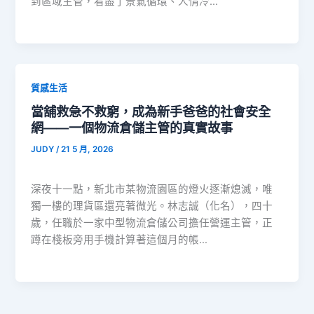
到區域主管，看盡了景氣循環、人情冷…
質感生活
當舖救急不救窮，成為新手爸爸的社會安全
網——一個物流倉儲主管的真實故事
JUDY
/
21 5 月, 2026
深夜十一點，新北市某物流園區的燈火逐漸熄滅，唯
獨一樓的理貨區還亮著微光。林志誠（化名），四十
歲，任職於一家中型物流倉儲公司擔任營運主管，正
蹲在棧板旁用手機計算著這個月的帳…