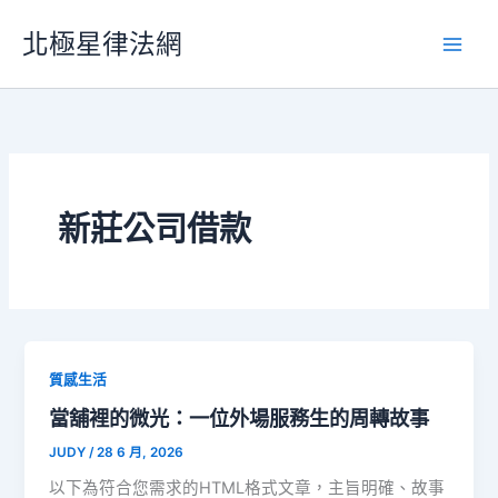
跳
北極星律法網
至
主
要
內
容
新莊公司借款
質感生活
當舖裡的微光：一位外場服務生的周轉故事
JUDY
/
28 6 月, 2026
以下為符合您需求的HTML格式文章，主旨明確、故事