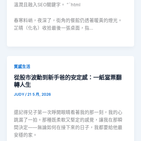
溫潤且融入SEO關鍵字。 “`html
春寒料峭，夜深了，街角的餐館仍透著暖黃的燈光。
芷晴（化名）收拾最後一張桌面，指…
質感生活
從股市波動到新手爸的安定感：一紙當票翻
轉人生
JUDY
/
21 5 月, 2026
還記得兒子第一次睜開眼睛看著我的那一刻，我的心
跳漏了一拍。那種既柔軟又堅定的感覺，讓我在那瞬
間決定——無論如何在接下來的日子，我都要給他最
安穩的家。