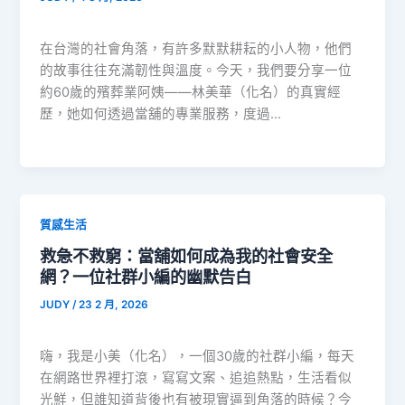
在台灣的社會角落，有許多默默耕耘的小人物，他們
的故事往往充滿韌性與溫度。今天，我們要分享一位
約60歲的殯葬業阿姨——林美華（化名）的真實經
歷，她如何透過當舖的專業服務，度過…
質感生活
救急不救窮：當舖如何成為我的社會安全
網？一位社群小編的幽默告白
JUDY
/
23 2 月, 2026
嗨，我是小美（化名），一個30歲的社群小編，每天
在網路世界裡打滾，寫寫文案、追追熱點，生活看似
光鮮，但誰知道背後也有被現實逼到角落的時候？今