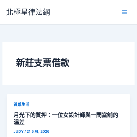
跳
北極星律法網
至
主
要
內
容
新莊支票借款
質感生活
月光下的質押：一位女設計師與一間當舖的
溫差
JUDY
/
21 5 月, 2026