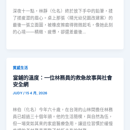
深夜十一點，林靜（化名）終於放下手中的鉛筆，揉
了揉痠澀的眉心。桌上那張〈晴光幼兒園改建案〉的
最後一張立面圖，被橡皮擦磨得微微起毛，像她此刻
的心境——精緻、疲憊，卻還差最後…
質感生活
當鋪的溫度：一位林務員的救急故事與社會
安全網
JUDY
/
15 4 月, 2026
林伯（化名）今年六十歲，在台灣的山林間擔任林務
員已超過三十個年頭。他的生活簡樸，與自然為伍，
但一場突如其來的家庭醫療急用，讓這位習慣於緩慢