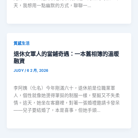
天，我想用一點幽默的方式，聊聊一…
質感生活
退休女軍人的當鋪奇遇：一本舊相簿的溫暖
融資
JUDY
/
6 2 月, 2026
李阿姨（化名）今年剛滿六十，退休前是位職業軍
人，個性就像她燙得筆挺的制服一樣，堅毅又不失柔
情。這天，她坐在客廳裡，對著一張婚禮邀請卡發呆
——兒子要結婚了，本是喜事，但她手頭…