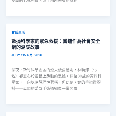
步調的老林務員面臨了前所未有的財務…
質感生活
數據科學家的緊急救援：當鋪作為社會安全
網的溫暖故事
JUDY
/
15 4 月, 2026
深夜，新竹科學園區的燈火依舊通明，林曉婷（化
名）卻無心於螢幕上跳動的數據。這位30歲的資料科
學家，一向以冷靜理性著稱，但此刻，她的手微微顫
抖——母親的緊急手術通知像一道閃電…