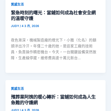
質感生活
緊急時刻的曙光：當鋪如何成為社會安全網
的溫暖守護
JUDY
/
4 3 月, 2026
夜色漸深，機械製造廠的燈光下，小雅（化名）的額
頭滲出冷汗。年僅二十歲的她，是這家工廠的技術
員，負責操作精密機台。今天，一台關鍵設備突然故
障，生產線停擺，維修費高達十萬元新台…
質感生活
殯葬業阿姨的暖心轉折：當舖如何成為人生
急難的守護網
JUDY
/
4 3 月, 2026