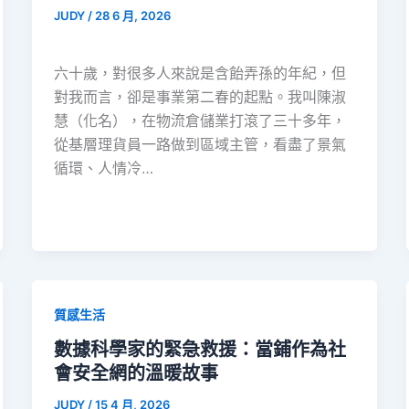
JUDY
/
28 6 月, 2026
六十歲，對很多人來說是含飴弄孫的年紀，但
對我而言，卻是事業第二春的起點。我叫陳淑
慧（化名），在物流倉儲業打滾了三十多年，
從基層理貨員一路做到區域主管，看盡了景氣
循環、人情冷…
質感生活
數據科學家的緊急救援：當鋪作為社
會安全網的溫暖故事
JUDY
/
15 4 月, 2026