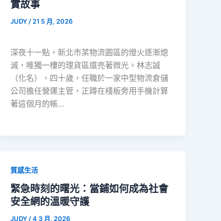
實故事
JUDY
/
21 5 月, 2026
深夜十一點，新北市某物流園區的燈火逐漸熄
滅，唯獨一樓的理貨區還亮著微光。林志誠
（化名），四十歲，任職於一家中型物流倉儲
公司擔任營運主管，正蹲在棧板旁用手機計算
著這個月的帳…
質感生活
緊急時刻的曙光：當鋪如何成為社會
安全網的溫暖守護
JUDY
/
4 3 月, 2026