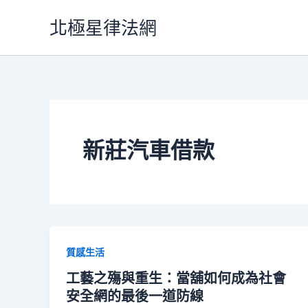
跳
北極星律法網
至
主
要
內
容
新莊汽車借款
質感生活
工藝之殤與重生：當舖如何成為社會
安全網的最後一道防線