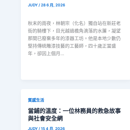
JUDY
/
28 6 月, 2026
秋末的雨夜，林朝宗（化名）獨自站在新莊老
街的騎樓下，目光越過檐角滴落的水簾，凝望
那間已廢棄多年的漆器工坊。他是本地少數仍
堅持傳統雕漆技藝的工藝師，四十歲正當盛
年，卻因上個月…
質感生活
當鋪的溫度：一位林務員的救急故事
與社會安全網
JUDY
/
15 4 月, 2026