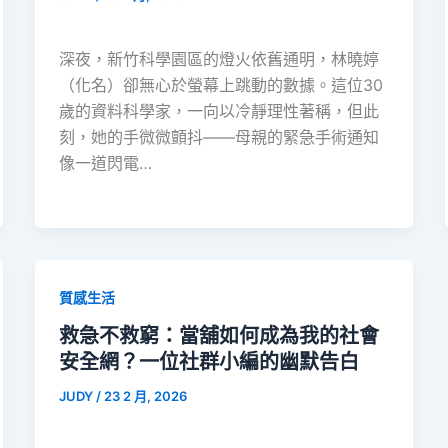
深夜，新竹科學園區的燈火依舊通明，林曉婷
（化名）卻無心於螢幕上跳動的數據。這位30
歲的資料科學家，一向以冷靜理性著稱，但此
刻，她的手微微顫抖——母親的緊急手術通知
像一道閃電…
質感生活
救急不救窮：當舖如何成為我的社會
安全網？一位社群小編的幽默告白
JUDY
/
23 2 月, 2026