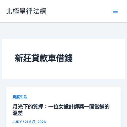
跳
北極星律法網
至
主
要
內
容
新莊貸款車借錢
質感生活
月光下的質押：一位女設計師與一間當舖的
溫差
JUDY
/
21 5 月, 2026