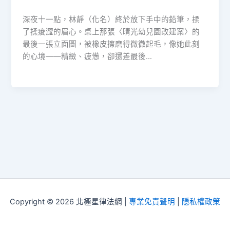
深夜十一點，林靜（化名）終於放下手中的鉛筆，揉
了揉痠澀的眉心。桌上那張〈晴光幼兒園改建案〉的
最後一張立面圖，被橡皮擦磨得微微起毛，像她此刻
的心境——精緻、疲憊，卻還差最後…
Copyright © 2026 北極星律法網 |
專業免責聲明
|
隱私權政策