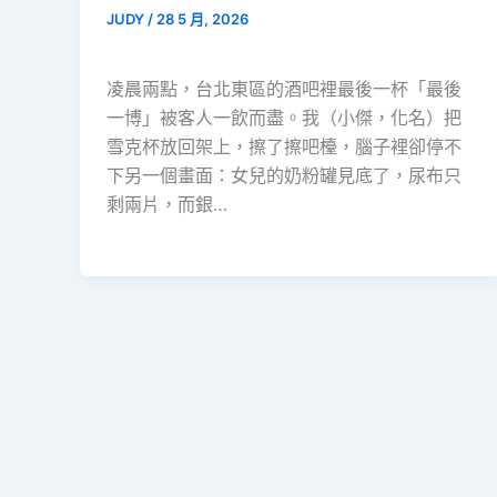
JUDY
/
28 5 月, 2026
凌晨兩點，台北東區的酒吧裡最後一杯「最後
一博」被客人一飲而盡。我（小傑，化名）把
雪克杯放回架上，擦了擦吧檯，腦子裡卻停不
下另一個畫面：女兒的奶粉罐見底了，尿布只
剩兩片，而銀…