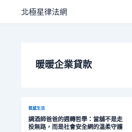
跳
北極星律法網
至
主
要
內
容
暖暖企業貸款
質感生活
調酒師爸爸的週轉哲學：當舖不是走
投無路，而是社會安全網的溫柔守護