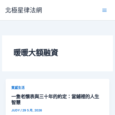
跳
北極星律法網
至
主
要
內
容
暖暖大額融資
質感生活
一隻老懷表與三十年的約定：當鋪裡的人生
智慧
JUDY
/
29 5 月, 2026