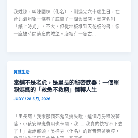
我姓陳，叫陳國棟（化名），剛過完六十歲生日，在
台北溫州街一條巷子底開了一間舊書店。書店名叫
「紙上時光」，不大，但從地板堆到天花板的書，像
一座被時間遺忘的城堡。店裡有一隻古…
質感生活
當舖不是老虎，是里長的秘密武器：一個單
親媽媽的「救急不救窮」翻轉人生
JUDY
/
28 5 月, 2026
「里長啊！我家那個死鬼又搞失蹤，這個月房租沒著
落，小孩安親班費用也卡關，我……我真的快撐不下去
了！」電話那頭，吳桂芬（化名）的聲音帶著哭腔，