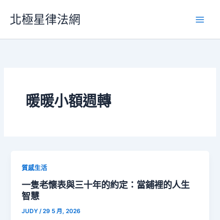
跳
北極星律法網
至
主
要
內
容
暖暖小額週轉
質感生活
一隻老懷表與三十年的約定：當鋪裡的人生
智慧
JUDY
/
29 5 月, 2026