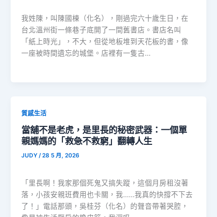
我姓陳，叫陳國棟（化名），剛過完六十歲生日，在
台北溫州街一條巷子底開了一間舊書店。書店名叫
「紙上時光」，不大，但從地板堆到天花板的書，像
一座被時間遺忘的城堡。店裡有一隻古…
質感生活
當舖不是老虎，是里長的秘密武器：一個單
親媽媽的「救急不救窮」翻轉人生
JUDY
/
28 5 月, 2026
「里長啊！我家那個死鬼又搞失蹤，這個月房租沒著
落，小孩安親班費用也卡關，我……我真的快撐不下去
了！」電話那頭，吳桂芬（化名）的聲音帶著哭腔，