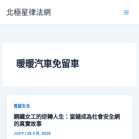
跳
北極星律法網
至
主
要
內
容
暖暖汽車免留車
質感生活
鋼鐵女工的逆轉人生：當鋪成為社會安全網
的真實故事
JUDY
/
28 5 月, 2026