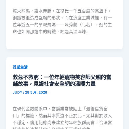
爐火熊熊，鐵水奔騰，在攝氏一千五百度的高溫下，
鋼鐵被鍛造成堅韌的形狀。而在這座工業城裡，有一
位年近五十的單親媽媽——陳秀蘭（化名），她的生
命也如同那爐中的鋼鐵，經過高溫淬煉…
質感生活
救急不救窮：一位年輕寵物美容師父親的當
舖故事，見證社會安全網的溫暖力量
JUDY
/
28 5 月, 2026
在現代金融體系中，當舖業常被貼上「最後借貸窗
口」的標籤，然而其本質遠不止於此。尤其對於收入
不穩定、信用紀錄尚未建立的年輕族群而言，合法當