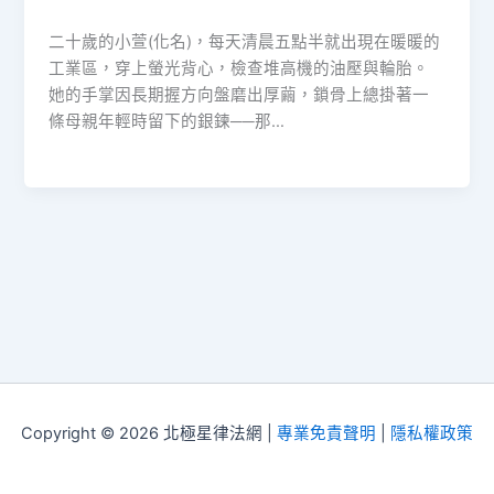
二十歲的小萱(化名)，每天清晨五點半就出現在暖暖的
工業區，穿上螢光背心，檢查堆高機的油壓與輪胎。
她的手掌因長期握方向盤磨出厚繭，鎖骨上總掛著一
條母親年輕時留下的銀鍊──那…
Copyright © 2026 北極星律法網 |
專業免責聲明
|
隱私權政策