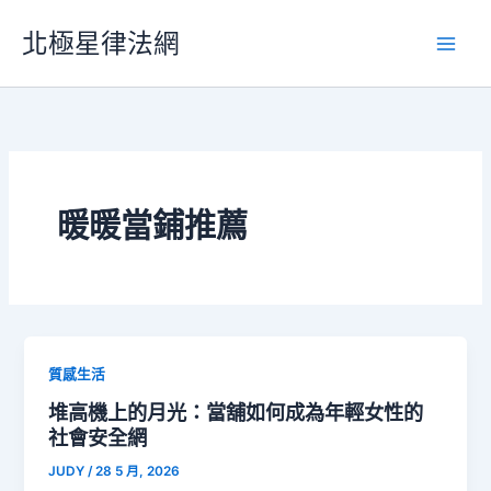
跳
北極星律法網
至
主
要
內
容
暖暖當鋪推薦
質感生活
堆高機上的月光：當舖如何成為年輕女性的
社會安全網
JUDY
/
28 5 月, 2026