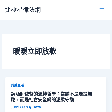
跳
北極星律法網
至
主
要
內
容
暖暖立即放款
質感生活
調酒師爸爸的週轉哲學：當舖不是走投無
路，而是社會安全網的溫柔守護
JUDY
/
28 5 月, 2026