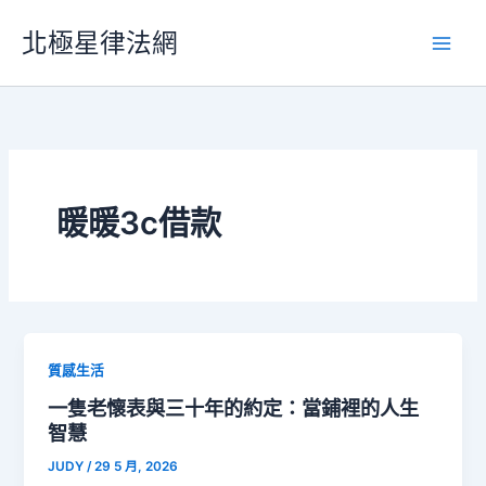
跳
北極星律法網
至
主
要
內
容
暖暖3c借款
質感生活
一隻老懷表與三十年的約定：當鋪裡的人生
智慧
JUDY
/
29 5 月, 2026