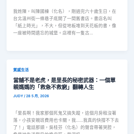
我姓陳，叫陳國棟（化名），剛過完六十歲生日，在
台北溫州街一條巷子底開了一間舊書店。書店名叫
「紙上時光」，不大，但從地板堆到天花板的書，像
一座被時間遺忘的城堡。店裡有一隻古…
質感生活
當舖不是老虎，是里長的秘密武器：一個單
親媽媽的「救急不救窮」翻轉人生
JUDY
/
28 5 月, 2026
「里長啊！我家那個死鬼又搞失蹤，這個月房租沒著
落，小孩安親班費用也卡關，我……我真的快撐不下去
了！」電話那頭，吳桂芬（化名）的聲音帶著哭腔，