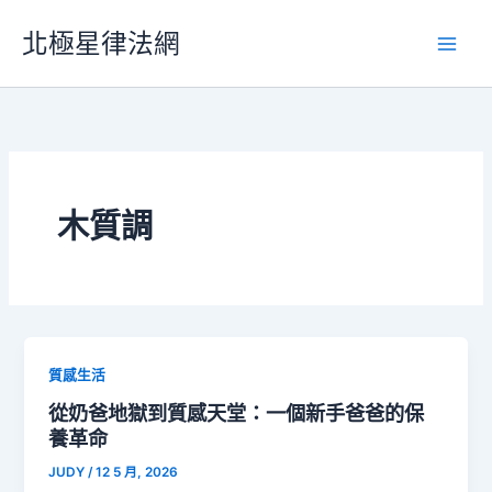
跳
北極星律法網
至
主
要
內
容
木質調
質感生活
從奶爸地獄到質感天堂：一個新手爸爸的保
養革命
JUDY
/
12 5 月, 2026