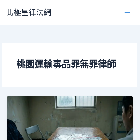
跳
北極星律法網
至
主
要
內
容
桃園運輸毒品罪無罪律師