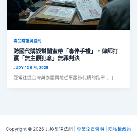
毒品辯護與減刑
跨國代購誤幫閨蜜帶「毒伴手禮」，律師打
贏「無主觀犯意」無罪判決
JUDY
/
3 6 月, 2026
經常往返台灣與泰國兩地從事服飾代購的跑單 […]
Copyright © 2026 北極星律法網 |
專業免責聲明
|
隱私權政策