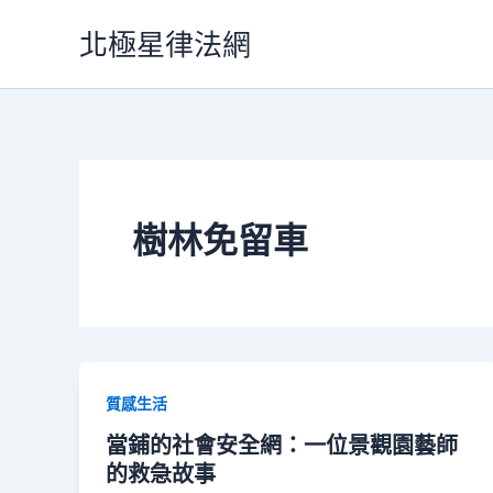
跳
北極星律法網
至
主
要
內
容
樹林免留車
質感生活
當鋪的社會安全網：一位景觀園藝師
的救急故事