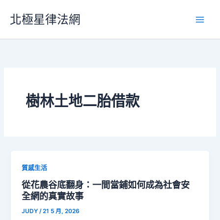
跳
北極星律法網
至
主
要
內
容
樹林土地二胎借款
質感生活
從花農谷底翻身：一間當鋪如何成為社會安
全網的真實故事
JUDY
/
21 5 月, 2026