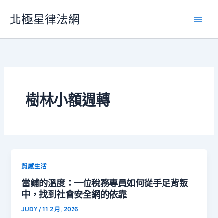
跳
北極星律法網
至
主
要
內
容
樹林小額週轉
質感生活
當鋪的溫度：一位稅務專員如何從手足背叛
中，找到社會安全網的依靠
JUDY
/
11 2 月, 2026