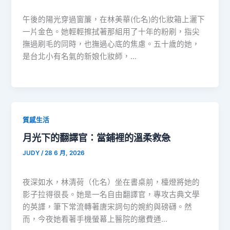
午後的陽光穿過窗簾，在林美華(化名)的化妝箱上灑下
一片金色。她輕輕擦拭著那組用了十年的粉刷，指尖
撫過刷毛的同時，也撫過心底的焦慮。五十歲的她，
是台北小有名氣的新娘化妝師，…
質感生活
月光下的翻譯官：當鋪裡的溫柔救急
JUDY
/
28 6 月, 2026
夜深如水，林清荷（化名）坐在書桌前，檯燈將她的
影子拉得很長。她是一名自由翻譯官，專攻古典文學
的英譯，筆下常流轉著唐宋詞句的婉約與磅礴。然
而，今夜她看著手機螢幕上醫院的繳費通…