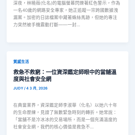
深夜，林曉薇(化名)的電腦螢幕閃爍著紅色警示，作為
一名40歲的網路安全專家，她正追蹤一宗跨國數據洩
漏案。加密的日誌檔案中藏著蛛絲馬跡，但她的專注
力突然被手機震動打斷——一封…
質感生活
救急不救窮：一位資深鑑定師眼中的當舖溫
度與社會安全網
JUDY
/
4 3 月, 2026
在典當業界，資深鑑定師李淑華（化名）以她六十年
的生命歷練，見證了無數緊急時刻的轉折。她常說：
「當舖不是冷冰冰的交易場所，而是一個充滿溫度的
社會安全網，我們的核心價值是救急不…