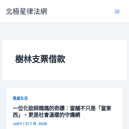
跳
北極星律法網
至
主
要
內
容
樹林支票借款
質感生活
一位化妝師媽媽的奇蹟：當舖不只是「當東
西」，更是社會溫暖的守護網
JUDY
/
27 7 月, 2026