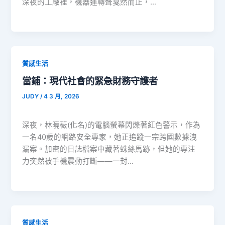
深夜的工廠裡，機器運轉聲戛然而止，…
質感生活
當鋪：現代社會的緊急財務守護者
JUDY
/
4 3 月, 2026
深夜，林曉薇(化名)的電腦螢幕閃爍著紅色警示，作為
一名40歲的網路安全專家，她正追蹤一宗跨國數據洩
漏案。加密的日誌檔案中藏著蛛絲馬跡，但她的專注
力突然被手機震動打斷——一封…
質感生活