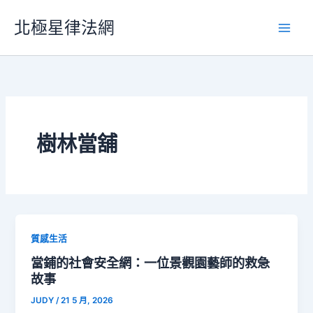
跳
北極星律法網
至
主
要
內
容
樹林當舖
質感生活
當鋪的社會安全網：一位景觀園藝師的救急
故事
JUDY
/
21 5 月, 2026