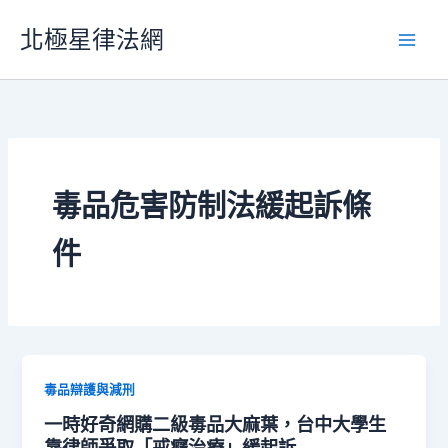
跳
北極星律法網
至
主
要
內
容
毒品危害防制法緩起訴條
件
毒品辯護與減刑
一時好奇網購二級毒品大麻葉，台中大學生
靠律師爭取「戒癮治療」緩起訴