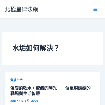
跳
北極星律法網
至
主
要
內
容
水垢如何解決？
質感生活
溫暖的軟水，療癒的時光：一位單親媽媽的
職場與生活智慧
JUDY
/
13 5 月, 2026