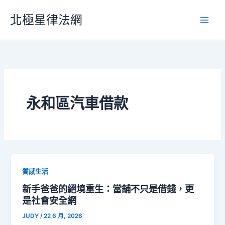
跳
北極星律法網
至
主
要
內
容
永和區汽車借款
質感生活
新手爸爸的絕境重生：當舖不只是借錢，更
是社會安全網
JUDY
/
22 6 月, 2026