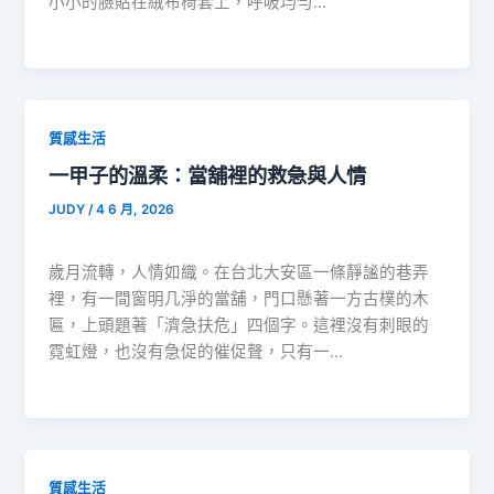
小小的臉貼在絨布椅套上，呼吸均勻…
質感生活
一甲子的溫柔：當舖裡的救急與人情
JUDY
/
4 6 月, 2026
歲月流轉，人情如織。在台北大安區一條靜謐的巷弄
裡，有一間窗明几淨的當舖，門口懸著一方古樸的木
匾，上頭題著「濟急扶危」四個字。這裡沒有刺眼的
霓虹燈，也沒有急促的催促聲，只有一…
質感生活