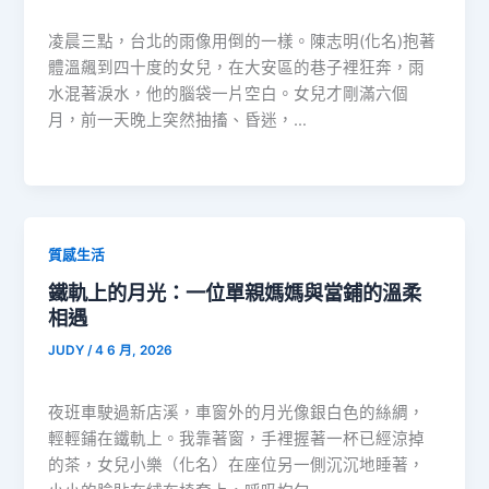
凌晨三點，台北的雨像用倒的一樣。陳志明(化名)抱著
體溫飆到四十度的女兒，在大安區的巷子裡狂奔，雨
水混著淚水，他的腦袋一片空白。女兒才剛滿六個
月，前一天晚上突然抽搐、昏迷，…
質感生活
鐵軌上的月光：一位單親媽媽與當鋪的溫柔
相遇
JUDY
/
4 6 月, 2026
夜班車駛過新店溪，車窗外的月光像銀白色的絲綢，
輕輕鋪在鐵軌上。我靠著窗，手裡握著一杯已經涼掉
的茶，女兒小樂（化名）在座位另一側沉沉地睡著，