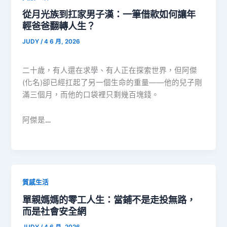
從月光族到扛家男子漢：一筆借款如何讓年
輕爸爸翻轉人生？
JUDY
/
4 6 月, 2026
二十歲，有人還在求學、有人正在探索世界，但阿傑
(化名)卻已經扛起了另一個生命的重量——他的兒子剛
滿三個月，而他的口袋裡只剩幾百塊錢。
阿傑是
…
質感生活
單親媽媽的零工人生：當鋪不是走投無路，
而是社會安全網
JUDY
/
4 6 月, 2026