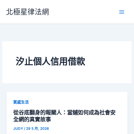
跳
北極星律法網
至
主
要
內
容
汐止個人信用借款
質感生活
從谷底翻身的報關人：當舖如何成為社會安
全網的真實故事
JUDY
/
29 5 月, 2026