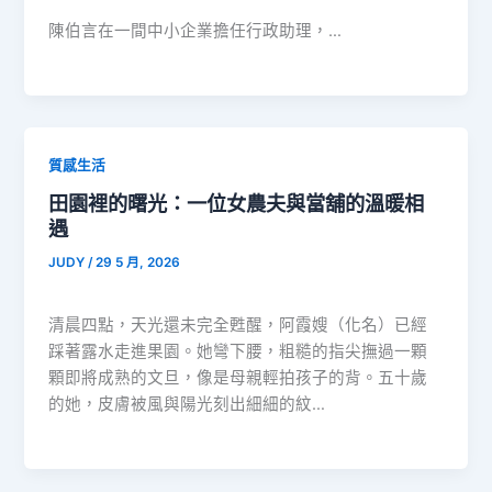
陳伯言在一間中小企業擔任行政助理，…
質感生活
田園裡的曙光：一位女農夫與當舖的溫暖相
遇
JUDY
/
29 5 月, 2026
清晨四點，天光還未完全甦醒，阿霞嫂（化名）已經
踩著露水走進果園。她彎下腰，粗糙的指尖撫過一顆
顆即將成熟的文旦，像是母親輕拍孩子的背。五十歲
的她，皮膚被風與陽光刻出細細的紋…