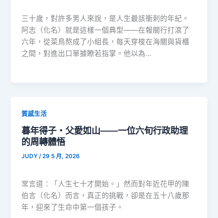
三十歲，對許多男人來說，是人生最該衝刺的年紀。
阿志（化名）就是這樣一個典型——在報關行打滾了
六年，從菜鳥熬成了小組長，每天穿梭在海關與貨櫃
之間，對進出口單據瞭若指掌。他以為…
質感生活
暮年得子・父愛如山——一位六旬行政助理
的周轉體悟
JUDY
/
29 5 月, 2026
常言道：「人生七十才開始。」然而對年近花甲的陳
伯言（化名）而言，真正的挑戰，卻是在五十八歲那
年，迎來了生命中第一個孩子。