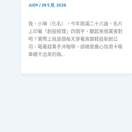
JUDY
/
29 5 月, 2026
我，小琳（化名），今年剛滿二十六歲，名片
上印著「創投經理」四個字，聽起來很厲害對
吧？實際上就是個每天穿著高跟鞋追新創公
司、喝著超貴手沖咖啡、卻總是擔心信用卡帳
單繳不出來的偽…