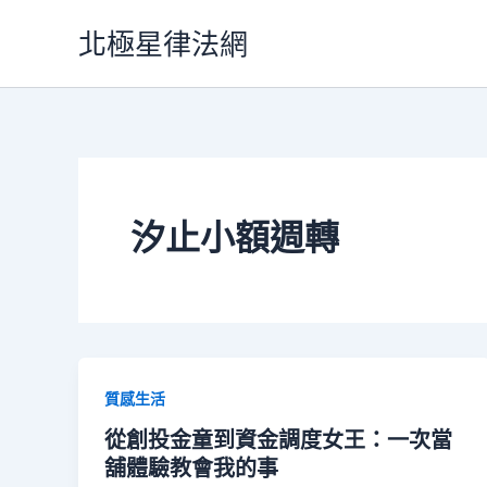
跳
北極星律法網
至
主
要
內
容
汐止小額週轉
質感生活
從創投金童到資金調度女王：一次當
舖體驗教會我的事