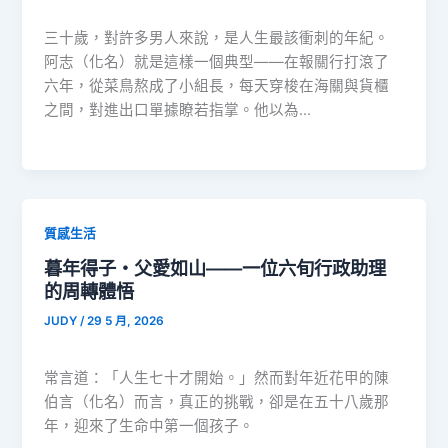
三十歲，對許多男人來說，是人生最該衝刺的年紀。
阿志（化名）就是這樣一個典型——在報關行打滾了
六年，從菜鳥熬成了小組長，每天穿梭在海關與貨櫃
之間，對進出口單據瞭若指掌。他以為…
質感生活
暮年得子・父愛如山——一位六旬行政助理
的周轉體悟
JUDY
/
29 5 月, 2026
常言道：「人生七十才開始。」然而對年近花甲的陳
伯言（化名）而言，真正的挑戰，卻是在五十八歲那
年，迎來了生命中第一個孩子。