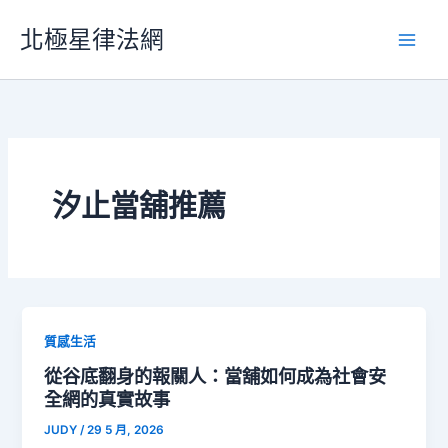
跳
北極星律法網
至
主
要
內
容
汐止當舖推薦
質感生活
從谷底翻身的報關人：當舖如何成為社會安
全網的真實故事
JUDY
/
29 5 月, 2026