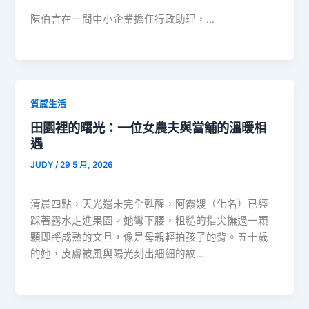
陳伯言在一間中小企業擔任行政助理，…
質感生活
田園裡的曙光：一位女農夫與當舖的溫暖相
遇
JUDY
/
29 5 月, 2026
清晨四點，天光還未完全甦醒，阿霞嫂（化名）已經
踩著露水走進果園。她彎下腰，粗糙的指尖撫過一顆
顆即將成熟的文旦，像是母親輕拍孩子的背。五十歲
的她，皮膚被風與陽光刻出細細的紋…