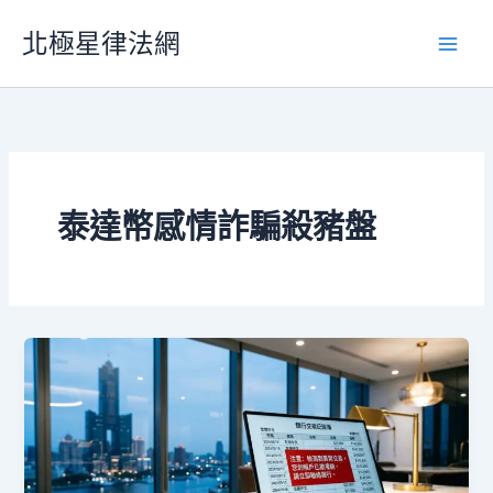
跳
北極星律法網
至
主
要
內
容
泰達幣感情詐騙殺豬盤