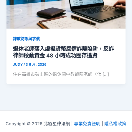
詐欺防禦與求償
退休老師落入虛擬貨幣感情詐騙陷阱，反詐
律師啟動黃金 48 小時成功圈存追資
JUDY
/
3 6 月, 2026
住在高雄市鼓山區的退休國中教師陳老師（化 […]
Copyright © 2026 北極星律法網 |
專業免責聲明
|
隱私權政策