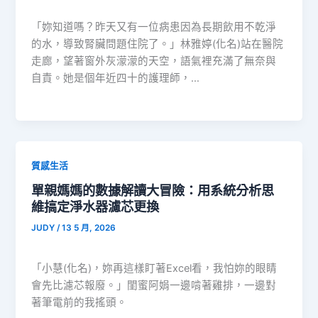
「妳知道嗎？昨天又有一位病患因為長期飲用不乾淨
的水，導致腎臟問題住院了。」林雅婷(化名)站在醫院
走廊，望著窗外灰濛濛的天空，語氣裡充滿了無奈與
自責。她是個年近四十的護理師，…
質感生活
單親媽媽的數據解讀大冒險：用系統分析思
維搞定淨水器濾芯更換
JUDY
/
13 5 月, 2026
「小慧(化名)，妳再這樣盯著Excel看，我怕妳的眼睛
會先比濾芯報廢。」閨蜜阿娟一邊啃著雞排，一邊對
著筆電前的我搖頭。