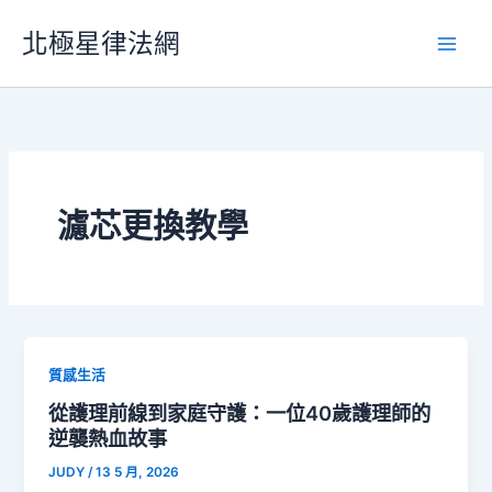
跳
北極星律法網
至
主
要
內
容
濾芯更換教學
質感生活
從護理前線到家庭守護：一位40歲護理師的
逆襲熱血故事
JUDY
/
13 5 月, 2026