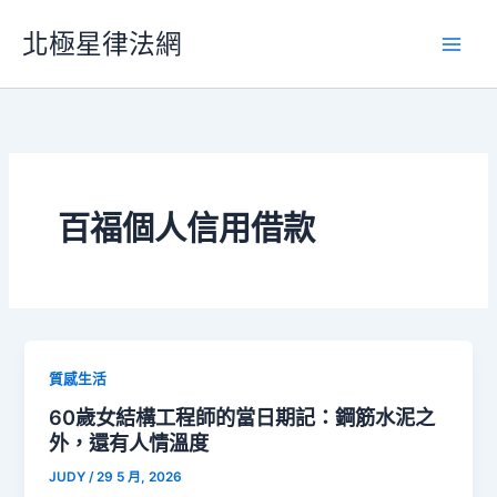
跳
北極星律法網
至
主
要
內
容
百福個人信用借款
質感生活
60歲女結構工程師的當日期記：鋼筋水泥之
外，還有人情溫度
JUDY
/
29 5 月, 2026