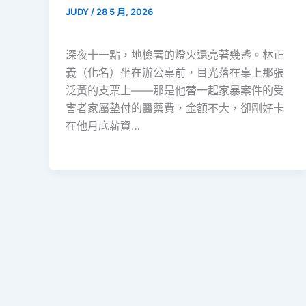
JUDY
/
28 5 月, 2026
深夜十一點，地檢署的燈火還亮著幾盞。林正
義（化名）坐在辦公桌前，目光落在桌上那張
泛黃的支票上——那是他替一起家暴案件的受
害者家屬墊付的醫藥費，金額不大，卻剛好卡
在他月底薪資…