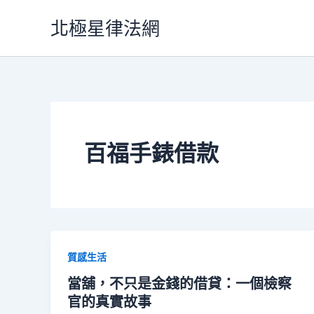
跳
北極星律法網
至
主
要
內
容
百福手錶借款
質感生活
當舖，不只是金錢的借貸：一個檢察
官的真實故事