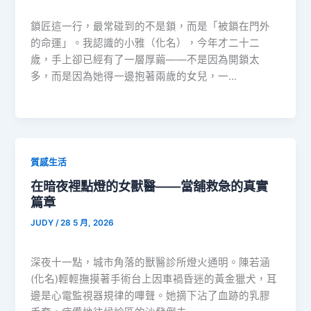
鎖匠這一行，最常碰到的不是鎖，而是「被鎖在門外
的命運」。我認識的小雅（化名），今年才二十二
歲，手上卻已經有了一層厚繭——不是因為開鎖太
多，而是因為她得一邊抱著兩歲的女兒，一…
質感生活
在暗夜裡點燈的女獸醫——當舖救急的真實
篇章
JUDY
/
28 5 月, 2026
深夜十一點，城市角落的獸醫診所燈火通明。陳若涵
(化名)輕輕撫摸著手術台上因車禍昏迷的黃金獵犬，耳
邊是心電監視器規律的嗶聲。她摘下沾了血跡的乳膠