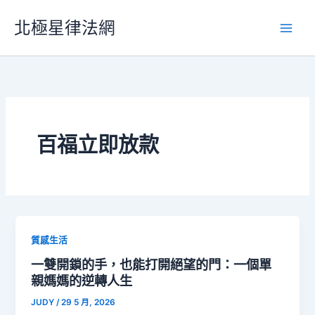
跳
北極星律法網
至
主
要
內
容
百福立即放款
質感生活
一雙開鎖的手，也能打開絕望的門：一個單
親媽媽的逆轉人生
JUDY
/
29 5 月, 2026