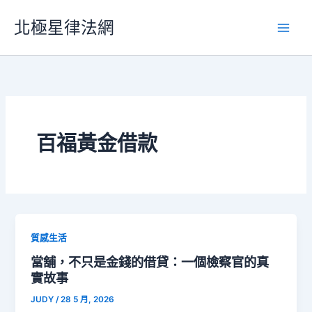
跳
北極星律法網
至
主
要
內
容
百福黃金借款
質感生活
當舖，不只是金錢的借貸：一個檢察官的真
實故事
JUDY
/
28 5 月, 2026