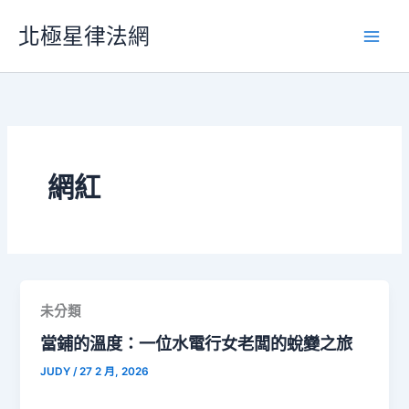
跳
北極星律法網
至
主
要
內
容
網紅
未分類
當鋪的溫度：一位水電行女老闆的蛻變之旅
JUDY
/
27 2 月, 2026