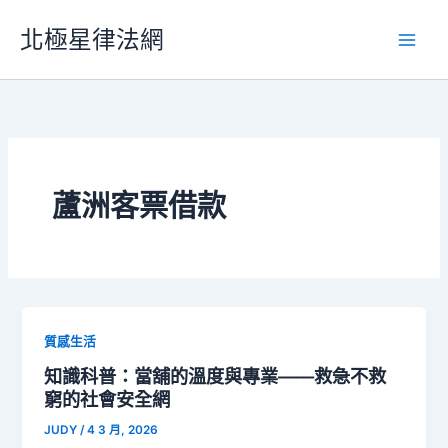
跳
北極星律法網
至
主
要
內
容
蘆洲客票借款
質感生活
知識科普：當舖的溫度與專業——救急不救
窮的社會安全網
JUDY
/
4 3 月, 2026