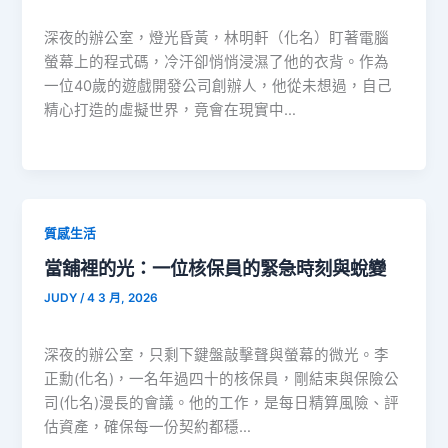
深夜的辦公室，燈光昏黃，林明軒（化名）盯著電腦
螢幕上的程式碼，冷汗卻悄悄浸濕了他的衣背。作為
一位40歲的遊戲開發公司創辦人，他從未想過，自己
精心打造的虛擬世界，竟會在現實中…
質感生活
當舖裡的光：一位核保員的緊急時刻與蛻變
JUDY
/
4 3 月, 2026
深夜的辦公室，只剩下鍵盤敲擊聲與螢幕的微光。李
正勳(化名)，一名年過四十的核保員，剛結束與保險公
司(化名)漫長的會議。他的工作，是每日精算風險、評
估資產，確保每一份契約都穩…