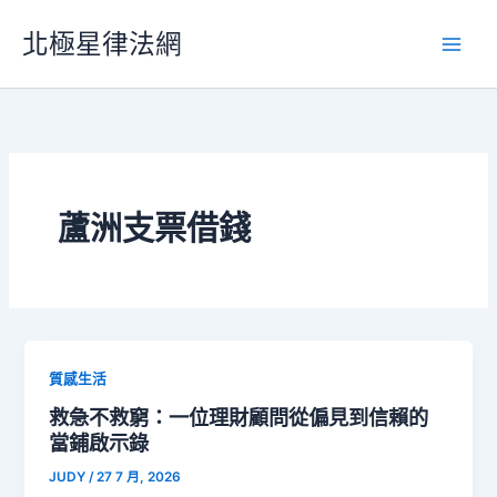
跳
北極星律法網
至
主
要
內
容
蘆洲支票借錢
質感生活
救急不救窮：一位理財顧問從偏見到信賴的
當鋪啟示錄
JUDY
/
27 7 月, 2026