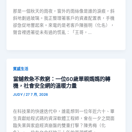
那是一個秋天的雨夜，窗外的雨絲像是誰的淚痕，斜
斜地劃過玻璃。我正整理著客戶的資產配置表，手機
卻急促地響起來。來電的是老客戶陳振明（化名），
聲音裡透著從未有過的慌亂：「王哥，…
質感生活
當舖救急不救窮：一位60歲單親媽媽的轉
機，社會安全網的溫暖力量
JUDY
/
27 7 月, 2026
在科技業的快速迭代中，誰能想到一位年近六十、畢
生貢獻給程式碼的資深軟體工程師，會在一夕之間面
臨失業與家庭經濟崩盤的雙重打擊？陳秀梅（化