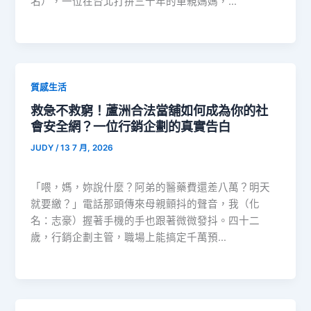
名），一位在台北打拚三十年的單親媽媽，…
質感生活
救急不救窮！蘆洲合法當舖如何成為你的社
會安全網？一位行銷企劃的真實告白
JUDY
/
13 7 月, 2026
「喂，媽，妳說什麼？阿弟的醫藥費還差八萬？明天
就要繳？」電話那頭傳來母親顫抖的聲音，我（化
名：志豪）握著手機的手也跟著微微發抖。四十二
歲，行銷企劃主管，職場上能搞定千萬預…