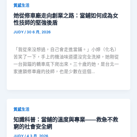
質感生活
她從修車廠走向創業之路：當鋪如何成為女
性技師的堅強後盾
JUDY
/
30 6 月, 2026
「我從來沒想過，自己會走進當鋪。」小婷（化名）
苦笑了一下，手上的機油味道還沒完全洗掉，她剛從
一台拋錨的轎車底下爬出來。三十歲的她，是台北一
家連鎖修車廠的技師，也是少數在這個…
質感生活
知識科普：當舖的溫度與專業——救急不救
窮的社會安全網
JUDY
/
4 3 月, 2026