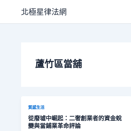
跳
北極星律法網
至
主
要
內
容
蘆竹區當舖
質感生活
從廢墟中崛起：二奢創業者的資金蛻
變與當鋪業革命評論