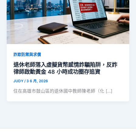
詐欺防禦與求償
退休老師落入虛擬貨幣感情詐騙陷阱，反詐
律師啟動黃金 48 小時成功圈存追資
JUDY
/
3 6 月, 2026
住在高雄市鼓山區的退休國中教師陳老師（化 […]