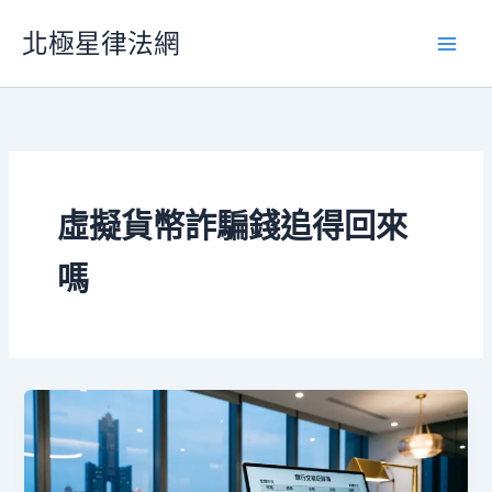
跳
北極星律法網
至
主
要
內
容
虛擬貨幣詐騙錢追得回來
嗎