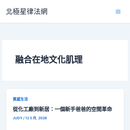
跳
北極星律法網
至
主
要
內
容
融合在地文化肌理
質感生活
從化工廠到新居：一個新手爸爸的空間革命
JUDY
/
12 5 月, 2026