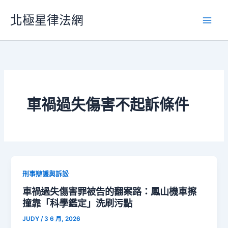
跳
北極星律法網
至
主
要
內
容
車禍過失傷害不起訴條件
刑事辯護與訴訟
車禍過失傷害罪被告的翻案路：鳳山機車擦
撞靠「科學鑑定」洗刷污點
JUDY
/
3 6 月, 2026