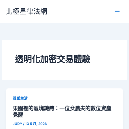
跳
北極星律法網
至
主
要
內
容
透明化加密交易體驗
質感生活
果園裡的區塊鏈詩：一位女農夫的數位資產
覺醒
JUDY
/
13 5 月, 2026