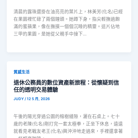
清晨的露珠還掛在油亮亮的葉片上，林美芳(化名)已經
在果園裡忙碌了兩個鐘頭。她蹲下身，指尖輕撫過飽
滿的蜜蘋果，像在撫摸一個個沉睡的精靈。這片佔地
三甲的果園，是她從父親手中接下…
質感生活
退休公務員的數位資產新旅程：從懷疑到信
任的透明交易體驗
JUDY
/
12 5 月, 2026
午後的陽光穿過公園的榕樹縫隙，灑在石桌上。七十
歲的老陳(化名)剛打完一套太極拳，正坐下休息，遠遠
就看見老戰友老王(化名)興沖沖地走過來，手裡還拿著