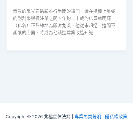
清晨的陽光穿過彩券行半開的鐵門，灑在櫃檯上堆疊
的刮刮樂與投注單之間。年約二十歲的店員林明輝
（化名）正熟練地為顧客兌獎，他從未想過，這間不
起眼的店面，將成為他踏進建築改造知識…
Copyright © 2026 北極星律法網 |
專業免責聲明
|
隱私權政策