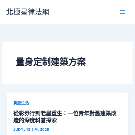
跳
北極星律法網
至
主
要
內
容
量身定制建築方案
質感生活
從彩券行到老屋重生：一位青年對舊建築改
造的深度科普探索
JUDY
/
13 5 月, 2026