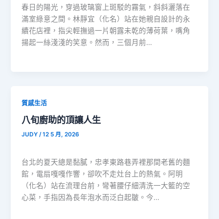
春日的陽光，穿過玻璃窗上斑駁的霧氣，斜斜灑落在
滿室綠意之間。林靜宜（化名）站在她親自設計的永
續花店裡，指尖輕撫過一片朝露未乾的薄荷葉，嘴角
揚起一絲淺淺的笑意。然而，三個月前…
質感生活
八旬廚助的頂讓人生
JUDY
/
12 5 月, 2026
台北的夏天總是黏膩，忠孝東路巷弄裡那間老舊的麵
館，電扇嘎嘎作響，卻吹不走灶台上的熱氣。阿明
（化名）站在流理台前，彎著腰仔細清洗一大籃的空
心菜，手指因為長年泡水而泛白起皺。今…