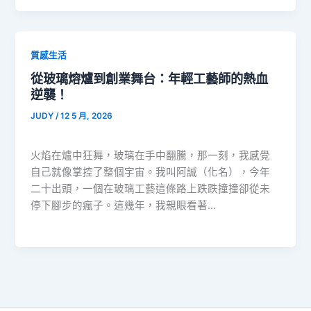
質感生活
從玻璃熔爐到創業舞台：年輕工藝師的熱血
逆襲！
JUDY
/
12 5 月, 2026
火焰在爐中狂舞，玻璃在手中翻騰，那一刻，我感覺
自己就像掌控了整個宇宙。我叫阿誠（化名），今年
二十出頭，一個在玻璃工藝這條路上跌跌撞撞卻從未
停下腳步的瘋子。這幾年，我親眼看著…