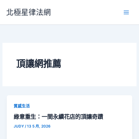
跳
北極星律法網
至
主
要
內
容
頂讓網推薦
質感生活
綠意重生：一間永續花店的頂讓奇蹟
JUDY
/
13 5 月, 2026