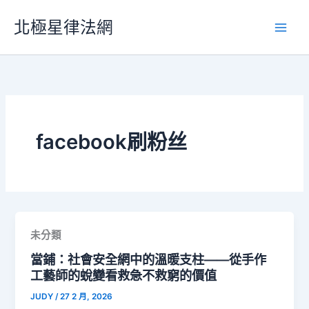
跳
北極星律法網
至
主
要
內
容
facebook刷粉丝
未分類
當鋪：社會安全網中的溫暖支柱——從手作
工藝師的蛻變看救急不救窮的價值
JUDY
/
27 2 月, 2026